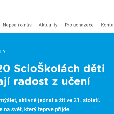
Napsali o nás
Aktuality
Pro uchazeče
Konta
OLY
20 ScioŠkolách děti
ají radost z učení
ýšlet, aktivně jednat a žít ve 21. století.
 na svět, který teprve přijde.