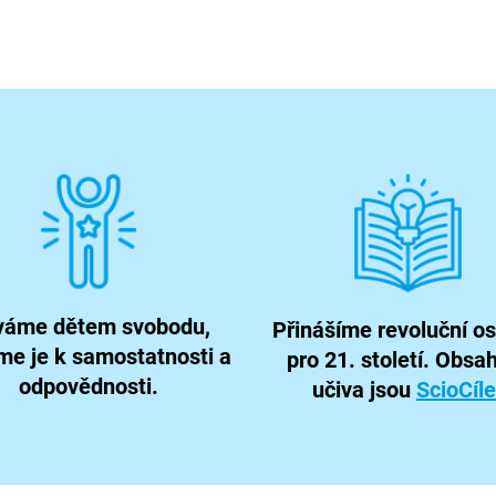
váme dětem svobodu,
Přinášíme revoluční o
e je k samostatnosti a
pro 21. století. Obs
odpovědnosti.
učiva jsou
ScioCíle