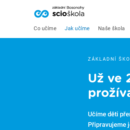
// Required for the URL normalization helper
Co učíme
Jak učíme
Naše škola
ZÁKLADNÍ ŠK
Už ve 
prožív
Učíme děti přem
Připravujeme je