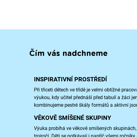
Čím vás nadchneme
INSPIRATIVNÍ PROSTŔEDÍ
Při třiceti dětech ve třídě je velmi obtížné pracov
výukou, kdy učitel přednáší před tabulí a žáci je
kombinujeme pestré škály formátů a aktivní jso
VĚKOVĚ SMÍŠENÉ SKUPINY
Výuka probíhá ve věkově smíšených skupinách, j
trojročí. Děti se potkávají i napříč všemi ročníky.