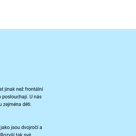
at jinak než frontální
n poslouchají. U nás
u zejména děti.
ako jsou dvojročí a
 Rozvíjí tak své